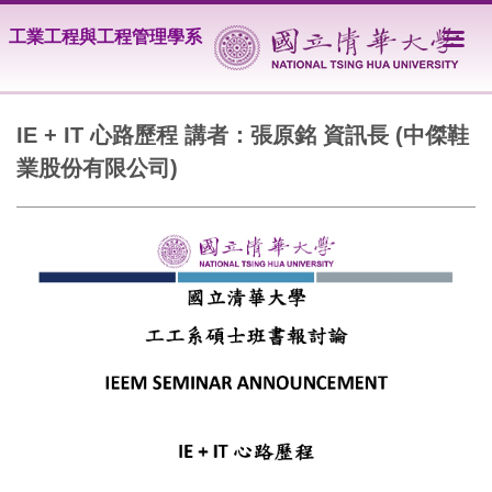
跳
工業工程與工程管理學系
到
主
要
內
容
IE + IT 心路歷程 講者：張原銘 資訊長 (中傑鞋
區
業股份有限公司)