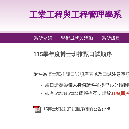
跳
到
工業工程與工程管理學系
主
要
內
容
系所介紹
學術成就與活動
系所成員
區
115學年度博士班推甄口試順序
附件為博士班推甄口試順序表以及口試注意事
當日請攜帶
個人身份證件
並提早15分鐘
如有 Power Point 簡報檔案，請於
11/6(四
115博士班甄試口試順序(網頁公告).pdf