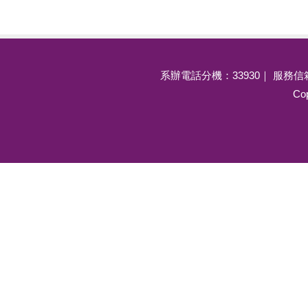
系辦電話分機：33930｜ 服務信
Cop