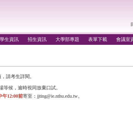
學生資訊
招生資訊
大學部專題
表單下載
會議室
項，請考生詳閱。
到場等候，逾時視同放棄口試。
)中午12:00前
寄至：jjting@ie.nthu.edu.tw。