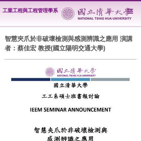
跳
工業工程與工程管理學系
到
主
要
內
容
智慧夾爪於非破壞檢測與感測辨識之應用 演講
區
者：蔡佳宏 教授(國立陽明交通大學)