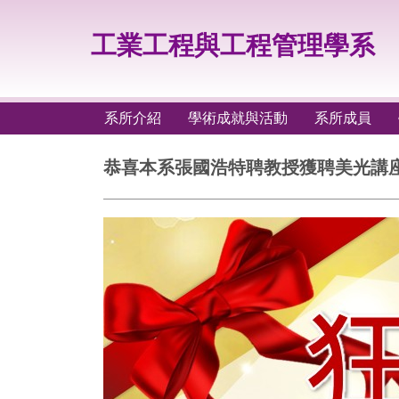
跳
到
工業工程與工程管理學系
主
要
內
容
系所介紹
學術成就與活動
系所成員
區
恭喜本系張國浩特聘教授獲聘美光講