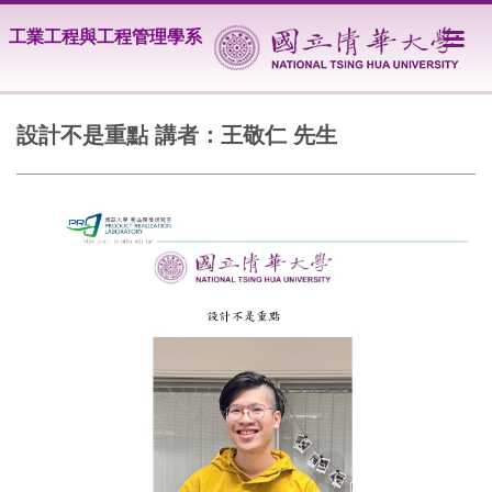
跳
工業工程與工程管理學系
到
主
要
內
容
設計不是重點 講者：王敬仁 先生
區