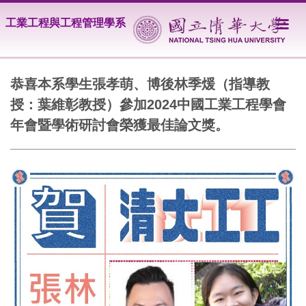
跳
工業工程與工程管理學系
到
主
要
內
容
恭喜本系學生張孝萌、博後林季煖（指導教
區
授：葉維彰教授）參加2024中國工業工程學會
年會暨學術研討會榮獲最佳論文獎。