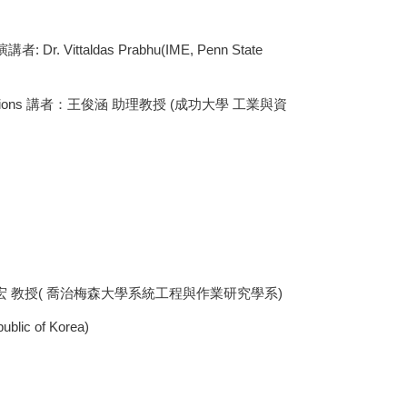
 演講者: Dr. Vittaldas Prabhu(IME, Penn State
generating functions 講者：王俊涵 助理教授 (成功大學 工業與資
n Making 演講人：陳俊宏 教授( 喬治梅森⼤學系統⼯程與作業研究學系)
ublic of Korea)