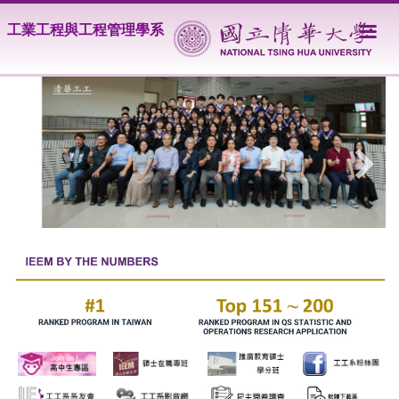
跳
工業工程與工程管理學系
到
主
要
內
容
區